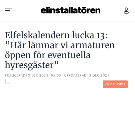
ELFELSKALENDERN LUCKA 13: ”HÄR LÄMNAR VI ARMATUREN ÖPPEN FÖR EVENTUELLA HYRESGÄSTER”
Elfelskalendern lucka 13:
Prenumerera
”Här lämnar vi armaturen
öppen för eventuella
Hantera prenumeration
hyresgäster”
Lediga jobb
PUBLICERAD
13 DEC 2024, 05:00
| UPPDATERAD
12 DEC 2024
Annonsera
Läs E-tidningen
Om tidningen
Kontakt
Personuppgifter