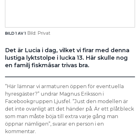
Search for:
Bild: Privat
BILD 1 AV 1
SEARCH
Det är Lucia i dag, vilket vi firar med denna
lustiga lyktstolpe i lucka 13. Här skulle nog
en familj fiskmåsar trivas bra.
”Här lämnar vi armaturen öppen för eventuella
hyresgäster?” undrar Magnus Eriksson i
Facebookgruppen Ljusfel. ”Just den modellen är
det inte ovanligt att det händer på. Är ett plåtbleck
som man måste böja till extra varje gång man
öppnar nämligen”, svarar en person i en
kommentar.