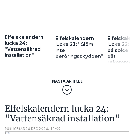
Elfelskalendern
Elfelskalendern
Elfelskale
lucka 24:
lucka 23: ”Glöm
lucka 22: ”
”Vattensäkrad
inte
på solcell
installation”
beröringsskydden”
där
rekommen
var 300m
Elfelskalendern lucka 24:
”Vattensäkrad installation”
PUBLICERAD
24 DEC 2024, 11:09