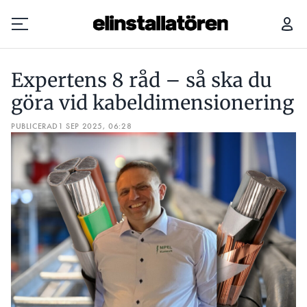
EXPERTENS 8 RÅD – SÅ SKA DU GÖRA VID KABELDIMENSIONERING
Expertens 8 råd – så ska du
Prenumerera
göra vid kabeldimensionering
PUBLICERAD
Hantera prenumeration
1 SEP 2025, 06:28
Lediga jobb
Annonsera
Läs E-tidningen
Om tidningen
Kontakt
Personuppgifter