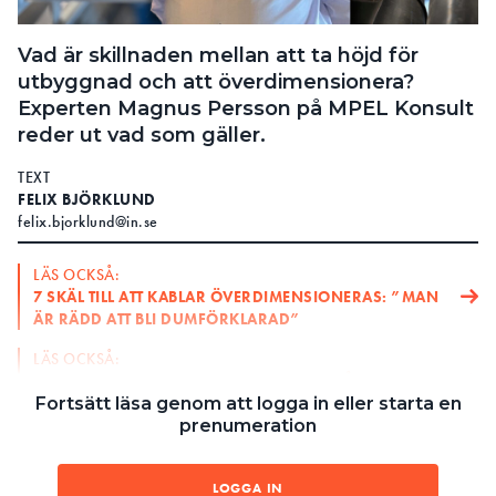
Search for:
Vad är skillnaden mellan att ta höjd för
utbyggnad och att överdimensionera?
Experten Magnus Persson på MPEL Konsult
SEARCH
reder ut vad som gäller.
TEXT
FELIX BJÖRKLUND
felix.bjorklund@in.se
LÄS OCKSÅ:
7 SKÄL TILL ATT KABLAR ÖVERDIMENSIONERAS: ”MAN
ÄR RÄDD ATT BLI DUMFÖRKLARAD”
LÄS OCKSÅ:
KABELDIMENSIONERING: HAR DU KOLL PÅ
UTLÖSNINGSVILLKOREN?
Fortsätt läsa genom att logga in eller starta en
prenumeration
1.Kabeldimensionering: rätt
information för säkra
LOGGA IN