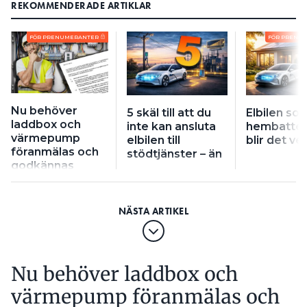
REKOMMENDERADE ARTIKLAR
FÖR PRENUMERANTER
FÖR PRENU
Nu behöver
5 skäl till att du
Elbilen so
laddbox och
inte kan ansluta
hembatteri
värmepump
elbilen till
blir det ve
föranmälas och
stödtjänster – än
godkännas
Nu behöver laddbox och
värmepump föranmälas och