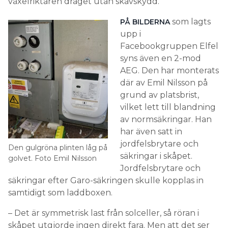
växelriktaren draget utan skavskydd.
som lagts
PÅ BILDERNA
upp i
Facebookgruppen Elfel
syns även en 2-mod
AEG. Den har monterats
där av Emil Nilsson på
grund av platsbrist,
vilket lett till blandning
av normsäkringar. Han
har även satt in
jordfelsbrytare och
Den gulgröna plinten låg på
säkringar i skåpet.
golvet. Foto Emil Nilsson
Jordfelsbrytare och
säkringar efter Garo-säkringen skulle kopplas in
samtidigt som laddboxen.
– Det är symmetrisk last från solceller, så röran i
skåpet utgjorde ingen direkt fara. Men att det ser