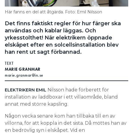
Search for:
Här fanns en del att åtgärda. Foto: Emil Nilsson
Det finns faktiskt regler för hur färger ska
användas och kablar läggas. Och
SEARCH
yrkesstolthet! När elektrikern öppnade
elskåpet efter en solcellsinstallation blev
han rent ut sagt förbannad.
TEXT
MARIE GRANMAR
marie.granmar@in.se
Nilsson hade förberett för
ELEKTRIKERN EMIL
installation av laddboxar i ett villaområde, bland
annat med större kapsling.
Någon vecka senare kom han tillbaka till en av
villorna, för att koppla in det sista. Då möttes han av
en bedrövlig syn i elskåpet. Vid en