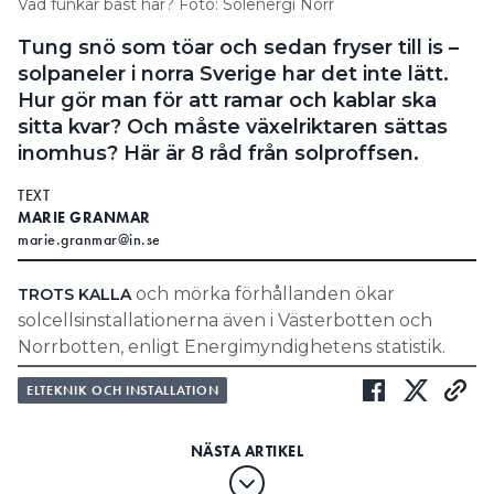
Vad funkar bäst här? Foto: Solenergi Norr
Tung snö som töar och sedan fryser till is –
solpaneler i norra Sverige har det inte lätt.
Hur gör man för att ramar och kablar ska
sitta kvar? Och måste växelriktaren sättas
inomhus? Här är 8 råd från solproffsen.
TEXT
MARIE GRANMAR
marie.granmar@in.se
och mörka förhållanden ökar
TROTS KALLA
solcellsinstallationerna även i Västerbotten och
Norrbotten, enligt Energimyndighetens statistik.
ELTEKNIK OCH INSTALLATION
”Man behöver alltid
överdimensionera. Verkligheten är
ofta värre än testsituationerna.”