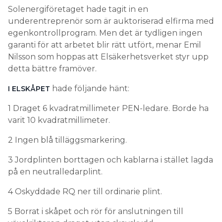
Solenergiföretaget hade tagit in en
underentreprenör som är auktoriserad elfirma med
egenkontrollprogram. Men det är tydligen ingen
garanti för att arbetet blir rätt utfört, menar Emil
Nilsson som hoppas att Elsäkerhetsverket styr upp
detta bättre framöver.
hade följande hänt:
I ELSKÅPET
1 Draget 6 kvadratmillimeter PEN-ledare. Borde ha
varit 10 kvadratmillimeter.
2 Ingen blå tilläggsmarkering.
3 Jordplinten borttagen och kablarna i stället lagda
på en neutralledarplint.
4 Oskyddade RQ ner till ordinarie plint.
5 Borrat i skåpet och rör för anslutningen till