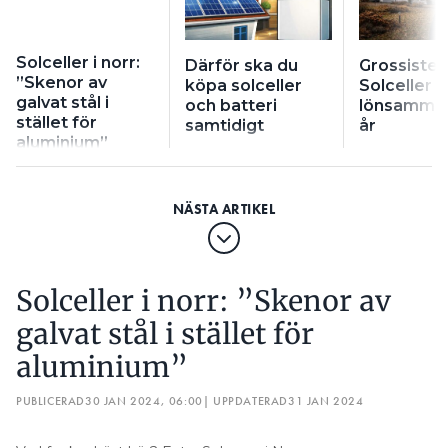
Solceller i norr:
Därför ska du
Grossisten
”Skenor av
köpa solceller
Solceller bl
galvat stål i
och batteri
lönsamma 
stället för
samtidigt
år
aluminium”
Solceller i norr: ”Skenor av
galvat stål i stället för
aluminium”
PUBLICERAD
30 JAN 2024, 06:00
| UPPDATERAD
31 JAN 2024