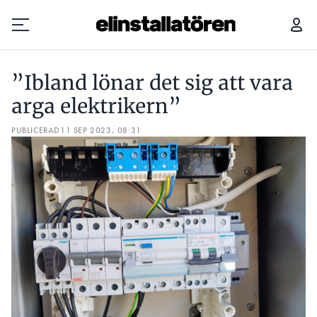
”IBLAND LÖNAR DET SIG ATT VARA ARGA ELEKTRIKERN”
”Ibland lönar det sig att vara
Prenumerera
arga elektrikern”
PUBLICERAD
Hantera prenumeration
11 SEP 2023, 08:31
Lediga jobb
Annonsera
Läs E-tidningen
Om tidningen
Kontakt
Personuppgifter