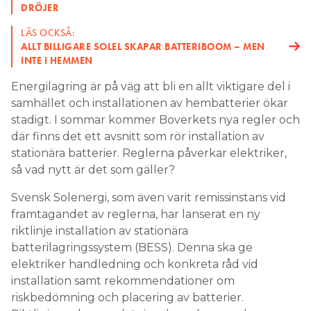
DRÖJER
Search for:
LÄS OCKSÅ:
ALLT BILLIGARE SOLEL SKAPAR BATTERIBOOM – MEN
INTE I HEMMEN
SEARCH
Energilagring är på väg att bli en allt viktigare del i
samhället och installationen av hembatterier ökar
stadigt. I sommar kommer Boverkets nya regler och
där finns det ett avsnitt som rör installation av
stationära batterier. Reglerna påverkar elektriker,
så vad nytt är det som gäller?
Svensk Solenergi, som även varit remissinstans vid
framtagandet av reglerna, har lanserat en ny
riktlinje installation av stationära
batterilagringssystem (BESS). Denna ska ge
elektriker handledning och konkreta råd vid
installation samt rekommendationer om
riskbedömning och placering av batterier.