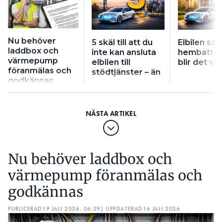
Nu behöver
5 skäl till att du
Elbilen so
laddbox och
inte kan ansluta
hembatteri
värmepump
elbilen till
blir det ve
föranmälas och
stödtjänster – än
godkännas
Nu behöver laddbox och
värmepump föranmälas och
godkännas
PUBLICERAD
19 JAN 2026, 06:29
| UPPDATERAD
16 JAN 2026