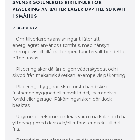
SVENSK SOLENERGIS RIKTLINJER FÖR
PLACERING AV BATTERILAGER UPP TILL 20 KWH
I SMÅHUS
PLACERING:
– Om tillverkarens anvisningar tillåter att
energilagret används utomhus, med hänsyn
exempelvis till tillåtna temperaturintervall, bör detta
eftersträvas.
– Placering sker då lämpligen väderskyddat och i
skydd från mekanisk åverkan, exempelvis påkörning.
– Placering i byggnad ska i första hand ske i
fristående byggnad eller avskild del, exempelvis
förråd eller garage. Påkörningsrisken bör dock
beaktas.
– Utrymmet rekommenderas vara i markplan och ha
yttervägg med dörr och/eller fönster direkt till det
fria.