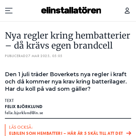
NYA REGLER KRING HEMBATTERIER – DÅ KRÄVS EGEN BRANDCELL
Nya regler kring hembatterier
Prenumerera
– då krävs egen brandcell
PUBLICERAD
Hantera prenumeration
27 MAR 2025, 05:05
Lediga jobb
Den 1 juli träder Boverkets nya regler i kraft
och då kommer nya krav kring batterilager.
Annonsera
Har du koll på vad som gäller?
Läs E-tidningen
TEXT
FELIX BJÖRKLUND
felix.bjorklund@in.se
Om tidningen
Kontakt
LÄS OCKSÅ:
Personuppgifter
ELBILEN SOM HEMBATTERI – HÄR ÄR 5 SKÄL TILL ATT DET