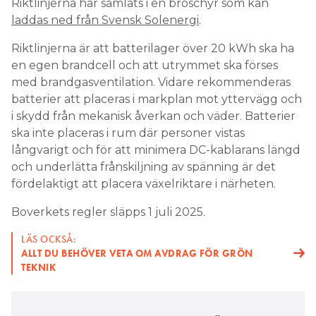
Riktlinjerna har samlats i en broschyr som kan
laddas ned från Svensk Solenergi
.
Riktlinjerna är att batterilager över 20 kWh ska ha
en egen brandcell och att utrymmet ska förses
med brandgasventilation. Vidare rekommenderas
batterier att placeras i markplan mot yttervägg och
i skydd från mekanisk åverkan och väder. Batterier
ska inte placeras i rum där personer vistas
långvarigt och för att minimera DC-kablarans längd
och underlätta frånskiljning av spänning är det
fördelaktigt att placera växelriktare i närheten.
Boverkets regler släpps 1 juli 2025.
LÄS OCKSÅ:
ALLT DU BEHÖVER VETA OM AVDRAG FÖR GRÖN
TEKNIK