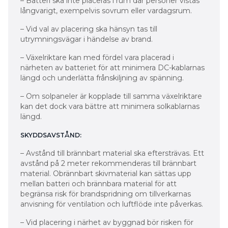
– Batteri ska inte placeras i rum där personer vistas
långvarigt, exempelvis sovrum eller vardagsrum.
– Vid val av placering ska hänsyn tas till
utrymningsvägar i händelse av brand.
– Växelriktare kan med fördel vara placerad i
närheten av batteriet för att minimera DC-kablarnas
längd och underlätta frånskiljning av spänning.
– Om solpaneler är kopplade till samma växelriktare
kan det dock vara bättre att minimera solkablarnas
längd.
SKYDDSAVSTÅND:
– Avstånd till brännbart material ska eftersträvas. Ett
avstånd på 2 meter rekommenderas till brännbart
material. Obrännbart skivmaterial kan sättas upp
mellan batteri och brännbara material för att
begränsa risk för brandspridning om tillverkarnas
anvisning för ventilation och luftflöde inte påverkas.
– Vid placering i närhet av byggnad bör risken för