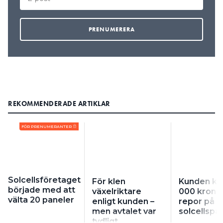
REKOMMENDERADE ARTIKLAR
FÖR PRENUMERANTER
Solcellsföretaget
För klen
Kunden kr
började med att
växelriktare
000 kronor
välta 20 paneler
enligt kunden –
repor på
men avtalet var
solcellspa
tydligt