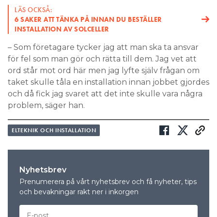
LÄS OCKSÅ:
6 SAKER ATT TÄNKA PÅ INNAN DU BESTÄLLER
INSTALLATION AV SOLCELLER
– Som företagare tycker jag att man ska ta ansvar
för fel som man gör och rätta till dem. Jag vet att
ord står mot ord här men jag lyfte själv frågan om
taket skulle tåla en installation innan jobbet gjordes
och då fick jag svaret att det inte skulle vara några
problem, säger han.
ELTEKNIK OCH INSTALLATION
Nyhetsbrev
Prenumerera på vårt nyhetsbrev och få nyheter, tips
och bevakningar rakt ner i inkorgen