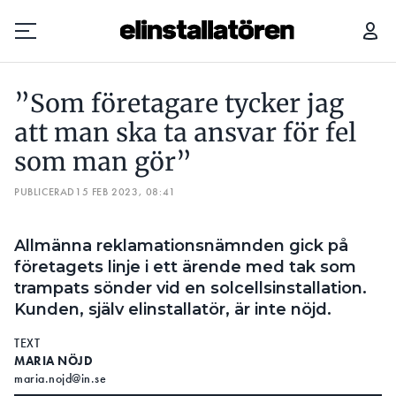
”SOM FÖRETAGARE TYCKER JAG ATT MAN SKA TA ANSVAR FÖR FEL SOM MAN GÖR”
”Som företagare tycker jag
Prenumerera
att man ska ta ansvar för fel
som man gör”
Hantera prenumeration
PUBLICERAD
15 FEB 2023, 08:41
Lediga jobb
Allmänna reklamationsnämnden gick på
Annonsera
företagets linje i ett ärende med tak som
trampats sönder vid en solcellsinstallation.
Läs E-tidningen
Kunden, själv elinstallatör, är inte nöjd.
TEXT
Om tidningen
MARIA NÖJD
Kontakt
maria.nojd@in.se
Personuppgifter