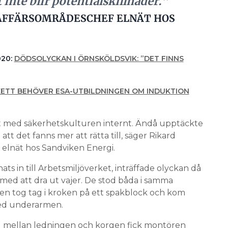
t inte blir potentialskillnader.”
AFFÄRSOMRÅDESCHEF ELNÄT HOS
020:
DÖDSOLYCKAN I ÖRNSKÖLDSVIK: ”DET FINNS
KETT BEHÖVER ESA-UTBILDNINGEN OM INDUKTION
tat med säkerhetskulturen internt. Ändå upptäckte
att det fanns mer att rätta till, säger Rikard
elnät hos Sandviken Energi.
ts in till Arbetsmiljöverket, inträffade olyckan då
ed att dra ut vajer. De stod båda i samma
en tog tag i kroken på ett spakblock och kom
med underarmen.
ad mellan ledningen och korgen fick montören