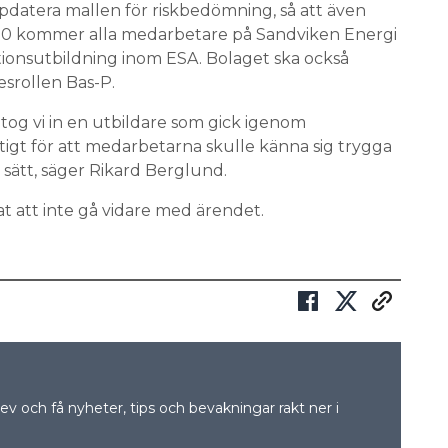
pdatera mallen för riskbedömning, så att även
020 kommer alla medarbetare på Sandviken Energi
tionsutbildning inom ESA. Bolaget ska också
esrollen Bas-P.
tog vi in en utbildare som gick igenom
igt för att medarbetarna skulle känna sig trygga
 sätt, säger Rikard Berglund.
t att inte gå vidare med ärendet.
v och få nyheter, tips och bevakningar rakt ner i