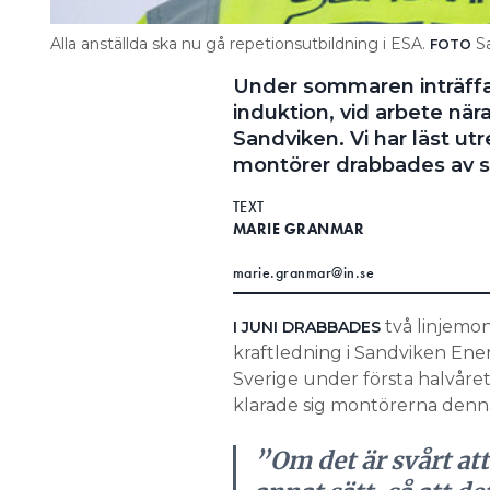
Alla anställda ska nu gå repetionsutbildning i ESA.
Sa
FOTO
Under sommaren inträffad
induktion, vid arbete nä
Sandviken. Vi har läst ut
montörer drabbades av s
TEXT
MARIE GRANMAR
marie.granmar@in.se
två linjemo
I JUNI DRABBADES
kraftledning i Sandviken Energ
Sverige under första halvåret
klarade sig montörerna denna
”Om det är svårt att