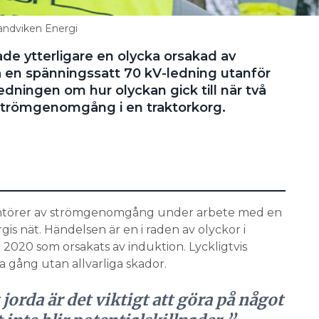
ndviken Energi
e ytterligare en olycka orsakad av
ra en spänningssatt 70 kV-ledning utanför
redningen om hur olyckan gick till när två
trömgenomgång i en traktorkorg.
ntörer av strömgenomgång under arbete med en
is nät. Händelsen är en i raden av olyckor i
 2020 som orsakats av induktion. Lyckligtvis
 gång utan allvarliga skador.
 jorda är det viktigt att göra på något