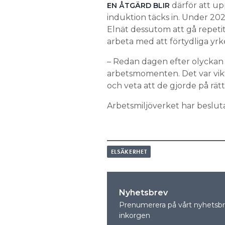
därför att up
EN ÅTGÄRD BLIR
induktion täcks in. Under 2
Elnät dessutom att gå repeti
arbeta med att förtydliga yrk
– Redan dagen efter olyckan 
arbetsmomenten. Det var vikt
och veta att de gjorde på rätt
Arbetsmiljöverket har besluta
ELSÄKERHET
Nyhetsbrev
Prenumerera på vårt nyhetsbre
inkorgen