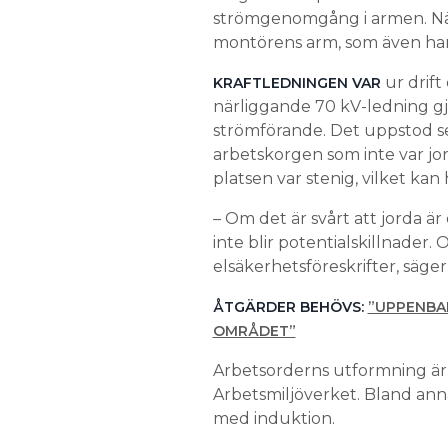
strömgenomgång i armen. När
montörens arm, som även ha
ur drift
KRAFTLEDNINGEN VAR
närliggande 70 kV-ledning gj
strömförande. Det uppstod s
arbetskorgen som inte var jo
platsen var stenig, vilket kan
– Om det är svårt att jorda är 
inte blir potentialskillnader
elsäkerhetsföreskrifter, säge
ÅTGÄRDER BEHÖVS:
”UPPENBA
OMRÅDET”
Arbetsorderns utformning är e
Arbetsmiljöverket. Bland ann
med induktion.