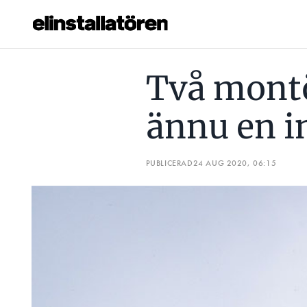
TVÅ MONTÖRER DRABBADE AV ÄNNU EN INDUKTIONSOLY
Två montö
Prenumerera
ännu en i
Hantera prenumeration
Lediga jobb
PUBLICERAD
24 AUG 2020, 06:15
Annonsera
Läs E-tidningen
Om tidningen
Kontakt
Personuppgifter