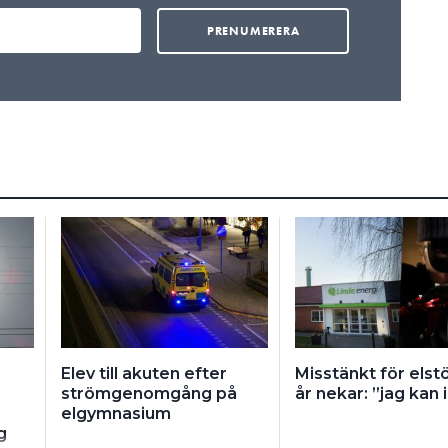
Elev till akuten efter
Misstänkt för elstö
strömgenomgång på
år nekar: ”jag kan i
elgymnasium
g