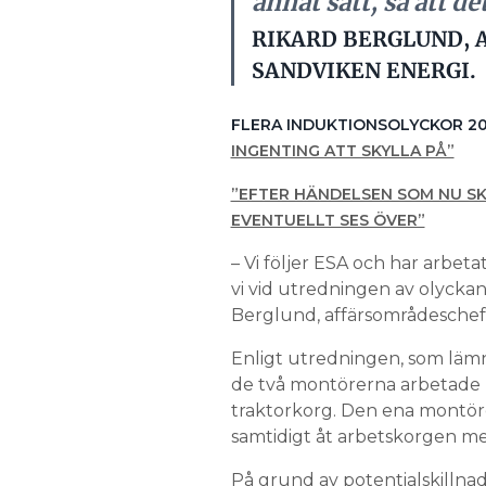
annat sätt, så att de
RIKARD BERGLUND, 
SANDVIKEN ENERGI.
FLERA INDUKTIONSOLYCKOR 2
INGENTING ATT SKYLLA PÅ”
”EFTER HÄNDELSEN SOM NU S
EVENTUELLT SES ÖVER”
– Vi följer ESA och har arbe
vi vid utredningen av olyckan 
Berglund, affärsområdeschef 
Enligt utredningen, som lämna
de två montörerna arbetade m
traktorkorg. Den ena montör
samtidigt åt arbetskorgen 
På grund av potentialskilln