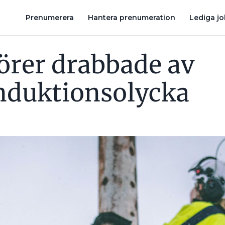
CKA
STORMEN LOUIS: ”NÄSTAN ALLA HADE STRÖM DAGEN EFT
Prenumerera
Hantera prenumeration
Lediga j
rer drabbade av
nduktionsolycka