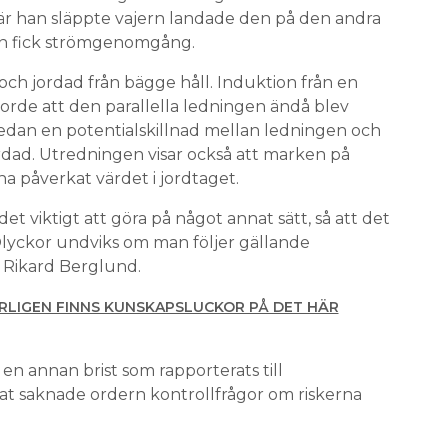
 han släppte vajern landade den på den andra
n fick strömgenomgång.
 och jordad från bägge håll. Induktion från en
orde att den parallella ledningen ändå blev
edan en potentialskillnad mellan ledningen och
rdad. Utredningen visar också att marken på
 ha påverkat värdet i jordtaget.
det viktigt att göra på något annat sätt, så att det
. Olyckor undviks om man följer gällande
r Rikard Berglund.
RLIGEN FINNS KUNSKAPSLUCKOR PÅ DET HÄR
n annan brist som rapporterats till
at saknade ordern kontrollfrågor om riskerna