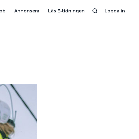
ER”
MISSADE NOLLAN PÅ SERVISKABEL – ELSÄKERHETSVERKET
obb
Annonsera
Läs E-tidningen
Logga in