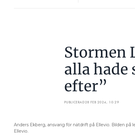
Stormen L
alla hade
efter”
PUBLICERAD
28 FEB 2024, 10:29
Anders Ekberg, ansvarig för nätdrift på Ellevio. Bilden på le
Ellevio.