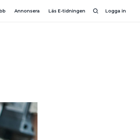
AS – MEN VARFÖR?
GLAPPKONTAKT OCH ÖVERBELASTNING – H
obb
Annonsera
Läs E-tidningen
Logga in