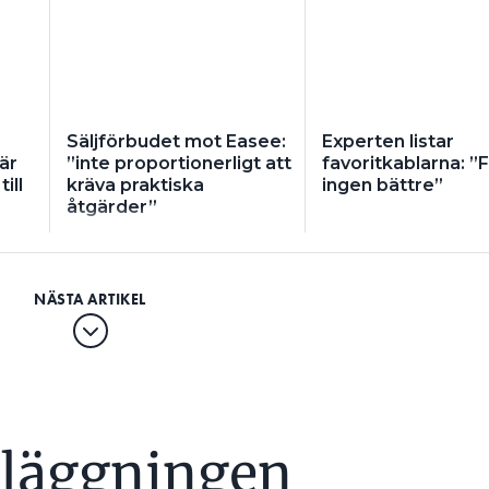
Säljförbudet mot Easee:
Experten listar
är
”inte proportionerligt att
favoritkablarna: ”
ill
kräva praktiska
ingen bättre”
åtgärder”
nläggningen