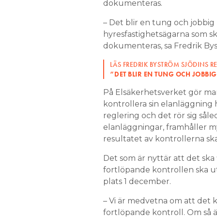
dokumenteras.
– Det blir en tung och jobbig
hyresfastighetsägarna som sk
dokumenteras, sa Fredrik Bys
LÄS FREDRIK BYSTRÖM SJÖDINS R
”DET BLIR EN TUNG OCH JOBBI
På Elsäkerhetsverket gör man
kontrollera sin elanläggning ha
reglering och det rör sig sål
elanläggningar, framhåller my
resultatet av kontrollerna s
Det som är nyttär att det sk
fortlöpande kontrollen ska ut
plats 1 december.
– Vi är medvetna om att det k
fortlöpande kontroll. Om så ä