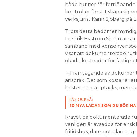
både rutiner för fortlöpande
kontroller för att skapa sig e
verksjurist Karin Sjöberg på 
Trots detta bedömer myndighe
Fredrik Byström Sjödin anser.
samband med konsekvensbedö
visar att dokumenterade ruti
ökade kostnader för fastighe
– Framtagande av dokumenter
anspråk. Det som kostar är a
brister som upptäcks, men det
LÄS OCKSÅ:
10 NYA LAGAR SOM DU BÖR HA 
Kravet på dokumenterade rutin
vanligen är avsedda för enski
fritidshus, däremot elanläggn