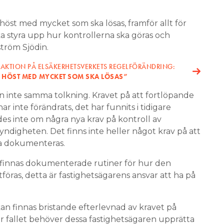
 höst med mycket som ska lösas, framför allt för
a styra upp hur kontrollerna ska göras och
tröm Sjödin.
EAKTION PÅ ELSÄKERHETSVERKETS REGELFÖRÄNDRING:
G HÖST MED MYCKET SOM SKA LÖSAS”
 inte samma tolkning. Kravet på att fortlöpande
r inte förändrats, det har funnits i tidigare
edes inte om några nya krav på kontroll av
ndigheten. Det finns inte heller något krav på att
ka dokumenteras.
a finnas dokumenterade rutiner för hur den
föras, detta är fastighetsägarens ansvar att ha på
an finnas bristande efterlevnad av kravet på
r fallet behöver dessa fastighetsägaren upprätta