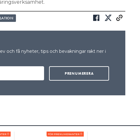
äringsverksamhet.
LLATION
v och få nyheter, tips och bevakningar rakt ner i
NTER
FÖR PRENUMERANTER