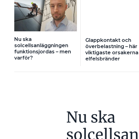
Nu ska
Glappkontakt och
solcellsanläggningen
överbelastning – här 
funktionsjordas – men
viktigaste orsakerna t
varför?
elfelsbränder
Nu ska
solcellsa