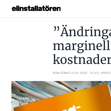
”ÄNDRINGARNA MEDFÖR BARA MARGINELLT ÖKADE KOS
”Ändring
Prenumerera
marginell
Hantera prenumeration
kostnade
Lediga jobb
Annonsera
PUBLICERAD
15 JUL 2022, 10:43
| UPPDA
Läs E-tidningen
Om tidningen
Kontakt
Personuppgifter