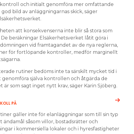
 kontroll och initialt genomföra mer omfattande
n god bild av anläggningarnas skick, säger
Elsäkerhetsverket.
ten att konsekvenserna inte blir så stora som
 De beräkningar Elsäkerhetsverket låtit göra i
mningen vid framtagandet av de nya reglerna,
ner för fortlöpande kontroller, medför marginellt
tsägarna.
ade rutiner bedöms inte ta särskilt mycket tid i
tt genomföra själva kontrollen och åtgärda de
 är som sagt inget nytt krav, säger Karin Sjöberg.
KOLL PÅ
er gäller inte för elanläggningar som till sin typ
lt ändamål såsom villor, bostadsrätter och
ingar i kommersiella lokaler och i hyresfastigheter