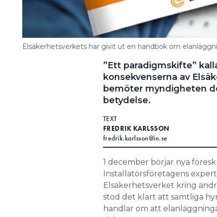
Elsäkerhetsverkets har givit ut en handbok om elanläggnin
”Ett paradigmskifte” kal
konsekvenserna av Elsäke
bemöter myndigheten de
betydelse.
TEXT
FREDRIK KARLSSON
fredrik.karlsson@in.se
1 december börjar nya föreskr
Installatörsföretagens expert 
Elsäkerhetsverket kring ändrin
stod det klart att samtliga h
handlar om att elanläggningar