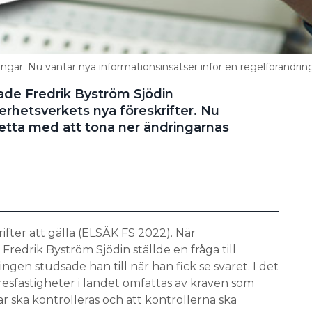
gar. Nu väntar nya informationsinsatser inför en regelförändring
lade Fredrik Byström Sjödin
rhetsverkets nya föreskrifter. Nu
tta med att tona ner ändringarnas
ifter att gälla (ELSÄK FS 2022). När
Fredrik Byström Sjödin ställde en fråga till
gen studsade han till när han fick se svaret. I det
yresfastigheter i landet omfattas av kraven som
 ska kontrolleras och att kontrollerna ska