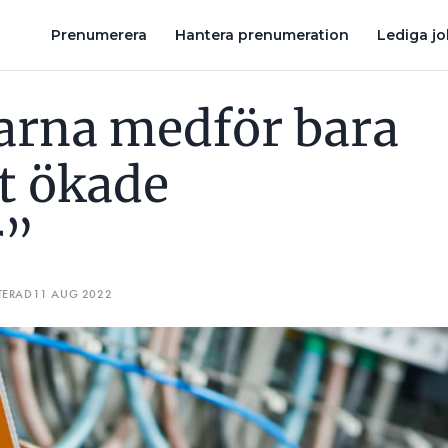
TNADER”
NU SKA SOLCELLSANLÄGGNINGEN FUNKTIONSJORD
Prenumerera
Hantera prenumeration
Lediga j
arna medför bara
t ökade
r”
TERAD
11 AUG 2022