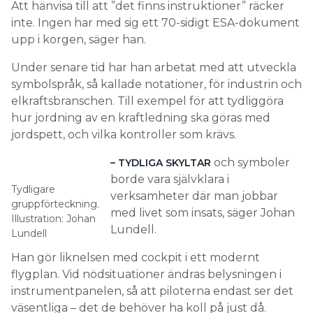
Att hänvisa till att ”det finns instruktioner” räcker
inte. Ingen har med sig ett 70-sidigt ESA-dokument
upp i korgen, säger han.
Under senare tid har han arbetat med att utveckla
symbolspråk, så kallade notationer, för industrin och
elkraftsbranschen. Till exempel för att tydliggöra
hur jordning av en kraftledning ska göras med
jordspett, och vilka kontroller som krävs.
och symboler
– TYDLIGA SKYLTAR
borde vara självklara i
Tydligare
verksamheter där man jobbar
gruppförteckning.
med livet som insats, säger Johan
Illustration: Johan
Lundell.
Lundell
Han gör liknelsen med cockpit i ett modernt
flygplan. Vid nödsituationer ändras belysningen i
instrumentpanelen, så att piloterna endast ser det
väsentliga – det de behöver ha koll på just då.