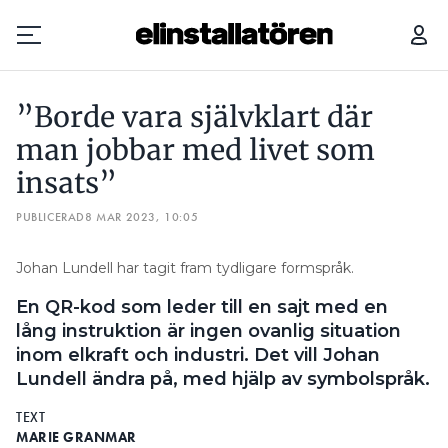
”BORDE VARA SJÄLVKLART DÄR MAN JOBBAR MED LIVET SOM INSATS”
”Borde vara självklart där
Prenumerera
man jobbar med livet som
insats”
Hantera prenumeration
PUBLICERAD
8 MAR 2023, 10:05
Lediga jobb
Johan Lundell har tagit fram tydligare formspråk.
Annonsera
En QR-kod som leder till en sajt med en
Läs E-tidningen
lång instruktion är ingen ovanlig situation
inom elkraft och industri. Det vill Johan
Lundell ändra på, med hjälp av symbolspråk.
Om tidningen
Kontakt
TEXT
MARIE GRANMAR
Personuppgifter