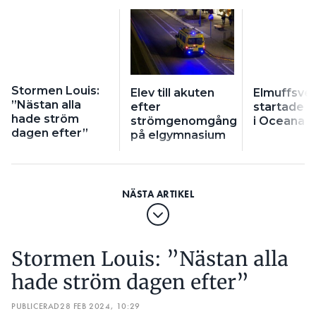
Stormen Louis:
Elev till akuten
Elmuffsve
”Nästan alla
efter
startade 
hade ström
strömgenomgång
i Oceana
dagen efter”
på elgymnasium
Stormen Louis: ”Nästan alla
hade ström dagen efter”
PUBLICERAD
28 FEB 2024, 10:29