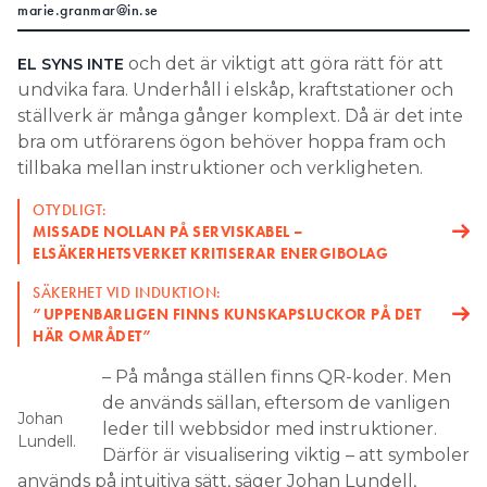
marie.granmar@in.se
Search for:
och det är viktigt att göra rätt för att
EL SYNS INTE
undvika fara. Underhåll i elskåp, kraftstationer och
ställverk är många gånger komplext. Då är det inte
SEARCH
bra om utförarens ögon behöver hoppa fram och
tillbaka mellan instruktioner och verkligheten.
OTYDLIGT:
MISSADE NOLLAN PÅ SERVISKABEL –
ELSÄKERHETSVERKET KRITISERAR ENERGIBOLAG
SÄKERHET VID INDUKTION:
”UPPENBARLIGEN FINNS KUNSKAPSLUCKOR PÅ DET
HÄR OMRÅDET”
– På många ställen finns QR-koder. Men
de används sällan, eftersom de vanligen
Johan
leder till webbsidor med instruktioner.
Lundell.
Därför är visualisering viktig – att symboler
används på intuitiva sätt, säger Johan Lundell,