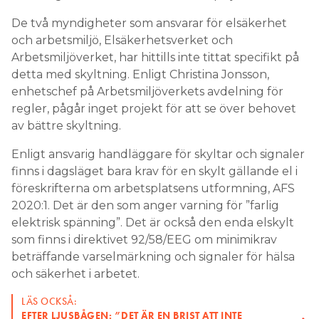
De två myndigheter som ansvarar för elsäkerhet
och arbetsmiljö, Elsäkerhetsverket och
Arbetsmiljöverket, har hittills inte tittat specifikt på
detta med skyltning. Enligt Christina Jonsson,
enhetschef på Arbetsmiljöverkets avdelning för
regler, pågår inget projekt för att se över behovet
av bättre skyltning.
Enligt ansvarig handläggare för skyltar och signaler
finns i dagsläget bara krav för en skylt gällande el i
föreskrifterna om arbetsplatsens utformning, AFS
2020:1. Det är den som anger varning för ”farlig
elektrisk spänning”. Det är också den enda elskylt
som finns i direktivet 92/58/EEG om minimikrav
beträffande varselmärkning och signaler för hälsa
och säkerhet i arbetet.
LÄS OCKSÅ:
EFTER LJUSBÅGEN: ”DET ÄR EN BRIST ATT INTE