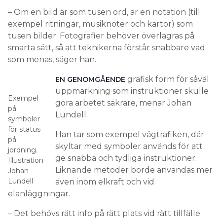
– Om en bild är som tusen ord, är en notation (till
exempel ritningar, musiknoter och kartor) som
tusen bilder. Fotografier behöver överlagras på
smarta sätt, så att teknikerna förstår snabbare vad
som menas, säger han.
grafisk form för såväl
EN GENOMGÅENDE
uppmärkning som instruktioner skulle
Exempel
göra arbetet säkrare, menar Johan
på
Lundell.
symboler
för status
Han tar som exempel vägtrafiken, där
på
skyltar med symboler används för att
jordning.
ge snabba och tydliga instruktioner.
Illustration
Liknande metoder borde användas mer
Johan
Lundell
även inom elkraft och vid
elanläggningar.
– Det behövs rätt info på rätt plats vid rätt tillfälle.