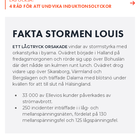
LÄS OCKSÅ:
4 RÅD FÖR ATT UNDVIKA INDUKTIONSOLYCKOR
FAKTA STORMEN LOUIS
vindar av stormstyrka med
ETT LÅGTRYCK ORSAKADE
orkanstyrka i byarna. Ovädret började i Halland på
fredagsmorgonen och rörde sig upp över Bohuslän
där det nådde sin kulmen runt lunch. Ovädret drog
vidare upp över Skaraborg, Värmland och
Bergslagen och träffade Dalarna med blötsnö under
kvällen för att till slut nå Hälsingland.
33 000 av Ellevios kunder påverkades av
strömavbrott.
250 incidenter inträffade i i låg- och
mellanspänningsnäten, fördelat på 130
mellanspänningsfel och 125 lågspänningsfel.