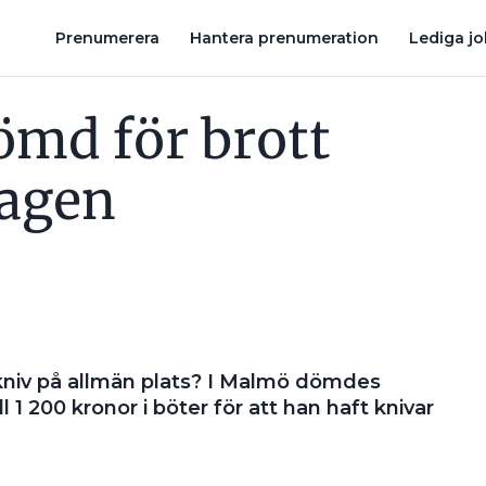
GGA KNIVARNA I BILEN VARJE GÅNG LÄR MAN INTE TÄNKA PÅ”
Prenumerera
Hantera prenumeration
Lediga j
md för brott
lagen
kniv på allmän plats? I Malmö dömdes
 1 200 kronor i böter för att han haft knivar