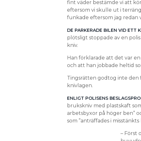
fint väder bestämde vi att kör
eftersom vi skulle ut i terrä
funkade eftersom jag redan va
DE PARKERADE BILEN VID ETT
plötsligt stoppade av en pol
kniv.
Han förklarade att det var en
och att han jobbade heltid s
Tingsrätten godtog inte den 
knivlagen.
ENLIGT POLISENS BESLAGSPRO
brukskniv med plastskaft som
arbetsbyxor på höger ben” o
som ”anträffades i misstänkts 
– Först 
huvudreg