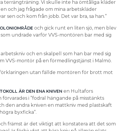
a terrängträning. Vi skulle inte ha ömtåliga kläder
ngen och jag frågade om mina arbetskläder
r sen och kom från jobb. Det var bra, sa han.”
och gick runt en liten sjö, men blev
 KOLONIOMRÅDE
is som undrade varför VVS-montören bar med sig
 arbetskniv och en skalpell som han bar med sig
om VVS-montör på en förmedlingstjänst i Malmö.
förklaringen utan fällde montören för brott mot
en Hultafors
TOKOLL ÄR DEN ENA KNIVEN
 förvarades i ”fodral hängande på misstänkts
ch den andra kniven en mattkniv med plastskaft
högra byxficka”.
och främst är det viktigt att konstatera att det som
el är förbjudet att bära kniv på allmän plats.