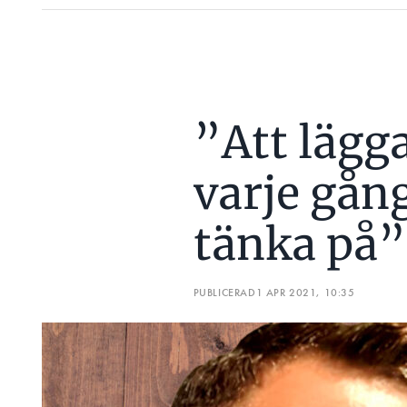
”Att lägga
varje gån
tänka på”
PUBLICERAD
1 APR 2021, 10:35