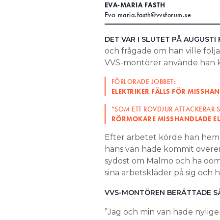
EVA-MARIA FASTH
Search for:
Eva-maria.fasth@vvsforum.se
DET VAR I SLUTET PÅ AUGUSTI
och frågade om han ville följ
SEARCH
VVS-montörer använde han kn
FÖRLORADE JOBBET:
ELEKTRIKER FÄLLS FÖR MISSHA
”SOM ETT ROVDJUR ATTACKERAR SI
RÖRMOKARE MISSHANDLADE EL
Efter arbetet körde han hem t
hans vän hade kommit överens
sydost om Malmö och ha oömm
sina arbetskläder på sig och 
VVS-MONTÖREN BERÄTTADE S
”Jag och min vän hade nylig