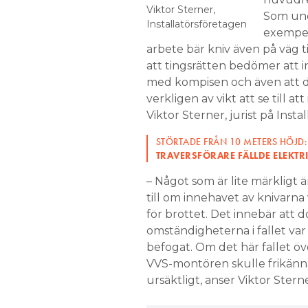
Viktor Sterner,
Som unda
Installatörsföretagen
exempel
arbete bär kniv även på väg til
att tingsrätten bedömer att i
med kompisen och även att de
verkligen av vikt att se till a
Viktor Sterner, jurist på Insta
STÖRTADE FRÅN 10 METERS HÖJD:
TRAVERSFÖRARE FÄLLDE ELEKTRI
– Något som är lite märkligt ä
till om innehavet av knivarn
för brottet. Det innebär att
omständigheterna i fallet var u
befogat. Om det här fallet öve
VVS-montören skulle frikänn
ursäktligt, anser Viktor Sterne