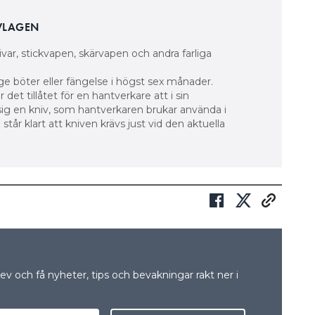
VLAGEN
ivar, stickvapen, skärvapen och andra farliga
e böter eller fängelse i högst sex månader.
 det tillåtet för en hantverkare att i sin
ig en kniv, som hantverkaren brukar använda i
står klart att kniven krävs just vid den aktuella
v och få nyheter, tips och bevakningar rakt ner i