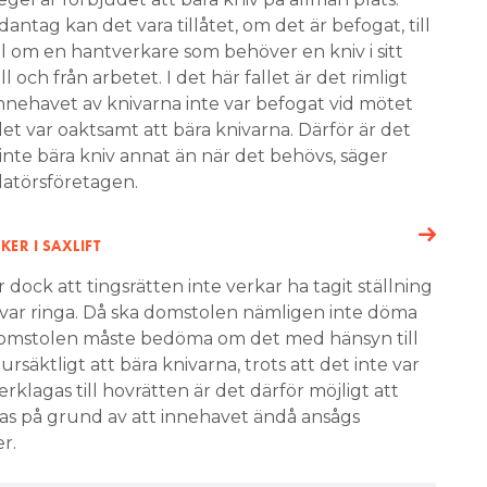
ntag kan det vara tillåtet, om det är befogat, till
 om en hantverkare som behöver en kniv i sitt
l och från arbetet. I det här fallet är det rimligt
nnehavet av knivarna inte var befogat vid mötet
t var oaktsamt att bära knivarna. Därför är det
tt inte bära kniv annat än när det behövs, säger
llatörsföretagen.
KER I SAXLIFT
r dock att tingsrätten inte verkar ha tagit ställning
a var ringa. Då ska domstolen nämligen inte döma
 domstolen måste bedöma om det med hänsyn till
rsäktligt att bära knivarna, trots att det inte var
rklagas till hovrätten är det därför möjligt att
as på grund av att innehavet ändå ansågs
r.