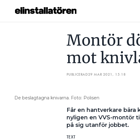
MONTÖR DÖMD FÖR BROTT MOT KNIVLAGEN
”ATT LÄ
Montör dö
Prenumerera
mot kniv
Hantera prenumeration
Lediga jobb
PUBLICERAD
29 MAR 2021, 15:18
Annonsera
De beslagtagna knivarna. Foto: Polisen
Läs E-tidningen
Får en hantverkare bära 
nyligen en VVS-montör till
Om tidningen
på sig utanför jobbet.
Kontakt
Personuppgifter
TEXT