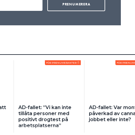
FÖR PRENUMERANTER
FÖR PRENUM
att
AD-fallet: ”Vi kan inte
AD-fallet: Var mo
tillåta personer med
påverkad av canna
positivt drogtest på
jobbet eller inte?
arbetsplatserna”