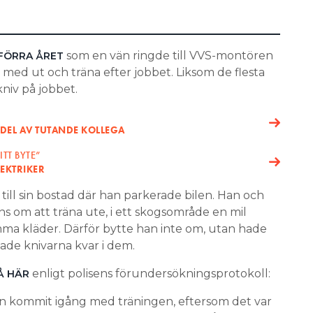
som en vän ringde till VVS-montören
 FÖRRA ÅRET
a med ut och träna efter jobbet. Liksom de flesta
iv på jobbet.
NDEL AV TUTANDE KOLLEGA
TT BYTE”
EKTRIKER
ill sin bostad där han parkerade bilen. Han och
 om att träna ute, i ett skogsområde en mil
a kläder. Därför bytte han inte om, utan hade
hade knivarna kvar i dem.
enligt polisens förundersökningsprotokoll:
Å HÄR
en kommit igång med träningen, eftersom det var