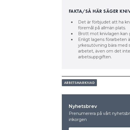
FAKTA/SÅ HÄR SÄGER KNI
Det är förbjudet att ha kn
föremål på allmän plats.
Brott mot knivlagen kan g
Enligt lagens förarbeten är
yrkesutövning bära med s
arbetet, även om det inte 
arbetsuppgiften.
ARBETSMARKNAD
Nyhetsbrev
Prenumerera på vårt nyhetsbre
inkorgen