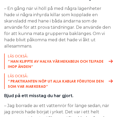
– En gång när vi höll på med några lägenheter
hade vi några inhyrda killar som kopplade en
skarvsladd med hane i båda ändarna som de
använde för att prova tändningar. De använde den
för att kunna mata grupperna baklänges. Om vi
hade blivit påkomna med det hade vi åkt ut
allesammans.
LÄS OCKSÅ:
”HAN KLIPPTE AV HALVA VÄRMEKABELN OCH TEJPADE
IHOP ÄNDEN”
LÄS OCKSÅ:
”PRAKTIKANTEN NÖP UT ALLA KABLAR FÖRUTOM DEN
SOM VAR MARKERAD”
Bjud på ett misstag du har gjort.
– Jag borrade av ett vattenrör för länge sedan, när
jag precis hade börjat i yrket. Det var i ett helt