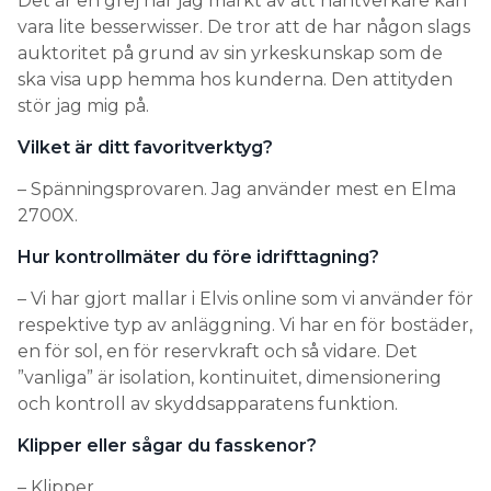
Det är en grej har jag märkt av att hantverkare kan
vara lite besserwisser. De tror att de har någon slags
auktoritet på grund av sin yrkeskunskap som de
ska visa upp hemma hos kunderna. Den attityden
stör jag mig på.
Vilket är ditt favoritverktyg?
– Spänningsprovaren. Jag använder mest en Elma
2700X.
Hur kontrollmäter du före idrifttagning?
– Vi har gjort mallar i Elvis online som vi använder för
respektive typ av anläggning. Vi har en för bostäder,
en för sol, en för reservkraft och så vidare. Det
”vanliga” är isolation, kontinuitet, dimensionering
och kontroll av skyddsapparatens funktion.
Klipper eller sågar du fasskenor?
– Klipper.