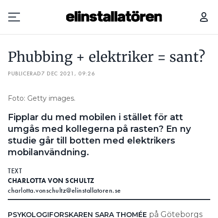
PHUBBING + ELEKTRIKER = SANT?
Phubbing + elektriker = sant?
Prenumerera
PUBLICERAD
7 DEC 2021, 09:26
Hantera prenumeration
Foto: Getty images.
Lediga jobb
Fipplar du med mobilen i stället för att
umgås med kollegerna på rasten? En ny
Annonsera
studie går till botten med elektrikers
mobilanvändning.
Läs E-tidningen
TEXT
CHARLOTTA VON SCHULTZ
Om tidningen
charlotta.vonschultz@elinstallatoren.se
Kontakt
Personuppgifter
på Göteborgs
PSYKOLOGIFORSKAREN SARA THOMÉE