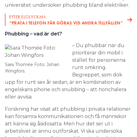
universitet undersöker phubbing bland elektriker.
Search for:
EFTER ELOLYCKAN:
“PRATA I TELEFON FÅR GÖRAS VID ANDRA TILLFÄLLEN”
Phubbing – vad är det?
SEARCH
– Du phubbar när du
prioriterar din mobil i
stället för personerna
Sara Thomée Foto: Johan
runt omkring.
Wingfors.
Begreppet, som dök
upp för runt sex år sedan, är en kombination av
engelskans phone och snubbing – att nonchalera
eller avvisa.
Forskning har visat att phubbing i privata relationer
kan försämra kommunikationen och få människor
att känna sig åsidosatta. Men hur det ser ut i
arbetslivet är ännu outforskat. Vi ska undersöka