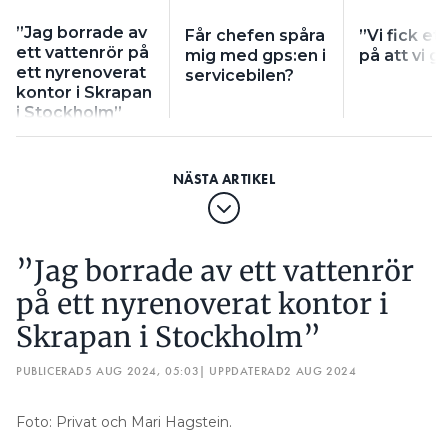
”Jag borrade av
Får chefen spåra
”Vi fick ett
ett vattenrör på
mig med gps:en i
på att vi g
ett nyrenoverat
servicebilen?
kontor i Skrapan
i Stockholm”
”Jag borrade av ett vattenrör
på ett nyrenoverat kontor i
Skrapan i Stockholm”
PUBLICERAD
5 AUG 2024, 05:03
| UPPDATERAD
2 AUG 2024
Foto: Privat och Mari Hagstein.